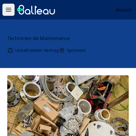
Balteau
Deutsch
Open main menu
Technicien de Maintenance
Unbefristeter Vertrag
Sprimont