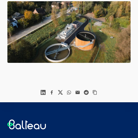
Linkedin
Facebook
X
WhatsApp
Mail
Reddit
Footer
Balteau