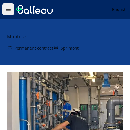
Balteau
English
Open main menu
Monteur
Permanent contract
Sprimont