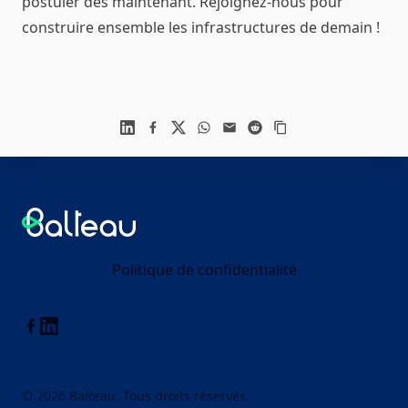
postuler dès maintenant. Rejoignez-nous pour
construire ensemble les infrastructures de demain !
Linkedin
Facebook
X
WhatsApp
Mail
Reddit
Footer
Balteau
Politique de confidentialité
Linkedin
Facebook
© 2026 Balteau. Tous droits réservés.