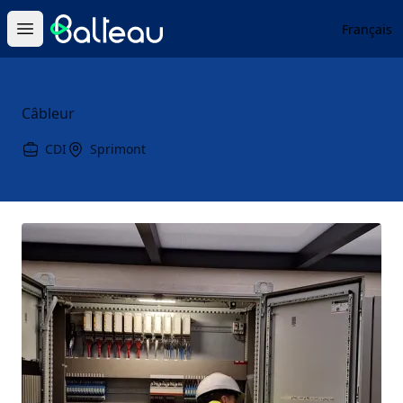
Balteau
Français
Open main menu
Câbleur
CDI
Sprimont