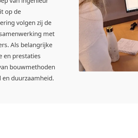
oep van ingenieur
it op de
ering volgen zij de
e samenwerking met
rs. Als belangrijke
e en prestaties
ng van bouwmethoden
id en duurzaamheid.