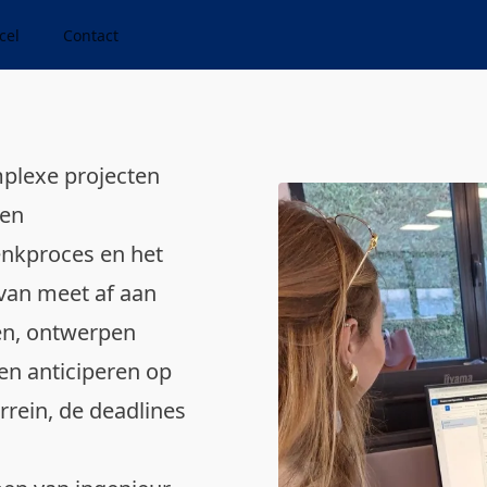
cel
Contact
mplexe projecten
ren
enkproces en het
 van meet af aan
en, ontwerpen
en anticiperen op
rrein, de deadlines